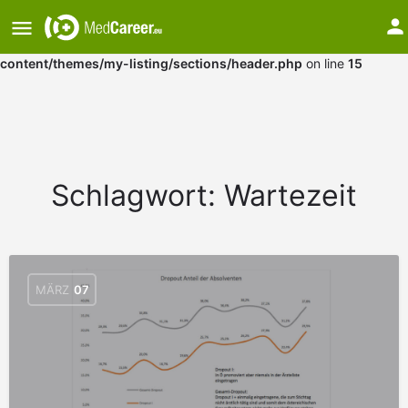
Warning
: Undefined array key "medium" in
/var/www/vhosts/mkggnazs.host241.checkdomain.de/htdocs/w
content/themes/my-listing/sections/header.php
on line
15
Schlagwort:
Wartezeit
MÄRZ
07