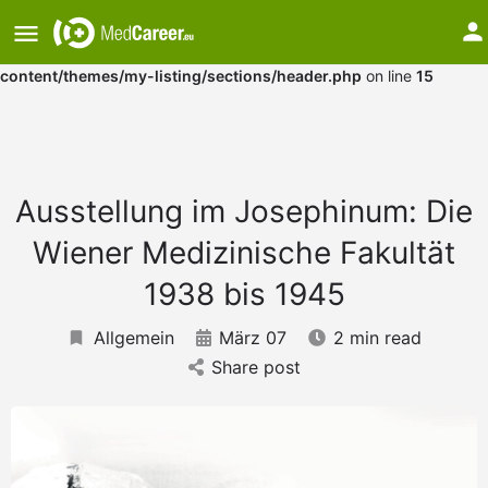
Warning
: Undefined array key "medium" in
/var/www/vhosts/mkggnazs.host241.checkdomain.de/htdocs/w
content/themes/my-listing/sections/header.php
on line
15
Ausstellung im Josephinum: Die
Wiener Medizinische Fakultät
1938 bis 1945
Allgemein
März 07
2 min read
Share post