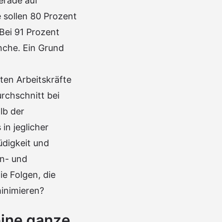
gerade auf
 sollen 80 Prozent
 Bei 91 Prozent
nche. Ein Grund
ten Arbeitskräfte
rchschnitt bei
lb der
in jeglicher
üdigkeit und
en- und
e Folgen, die
minimieren?
ine ganze