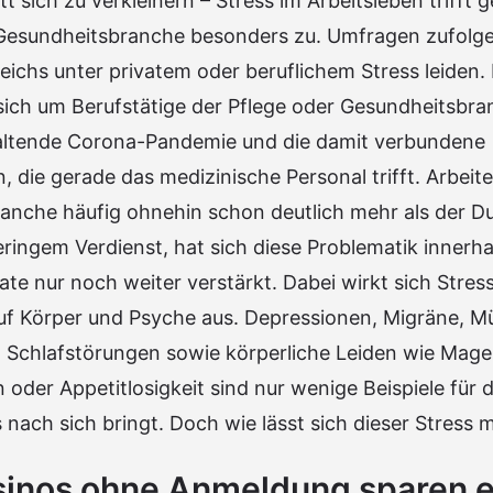
t sich zu verkleinern – Stress im Arbeitsleben trifft 
 Gesundheitsbranche besonders zu. Umfragen zufolge
reichs unter privatem oder beruflichem Stress leiden.
sich um Berufstätige der Pflege oder Gesundheitsbra
nhaltende Corona-Pandemie und die damit verbundene
 die gerade das medizinische Personal trifft. Arbeite
anche häufig ohnehin schon deutlich mehr als der Du
ringem Verdienst, hat sich diese Problematik innerha
 nur noch weiter verstärkt. Dabei wirkt sich Stress 
auf Körper und Psyche aus. Depressionen, Migräne, M
 Schlafstörungen sowie körperliche Leiden wie Mag
er Appetitlosigkeit sind nur wenige Beispiele für di
 nach sich bringt. Doch wie lässt sich dieser Stress 
sinos ohne Anmeldung sparen e