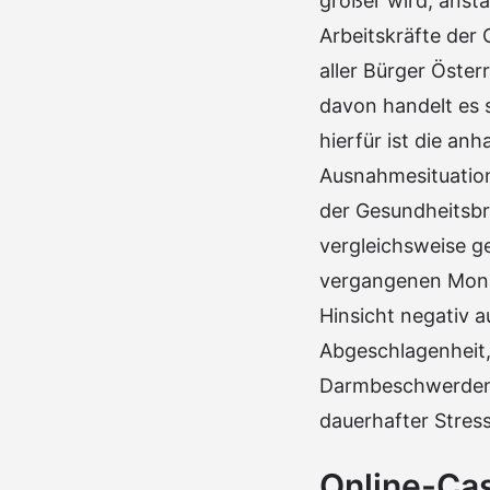
größer wird, anstat
Arbeitskräfte der
aller Bürger Öster
davon handelt es 
hierfür ist die a
Ausnahmesituation,
der Gesundheitsbr
vergleichsweise ge
vergangenen Monate
Hinsicht negativ 
Abgeschlagenheit,
Darmbeschwerden od
dauerhafter Stress
Online-Ca