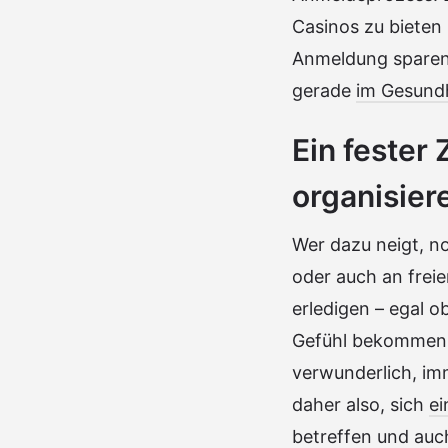
Casinos zu bieten
Anmeldung sparen 
gerade
im Gesund
Ein fester 
organisier
Wer dazu neigt, no
oder auch an frei
erledigen – egal o
Gefühl bekommen, k
verwunderlich, imm
daher also, sich
ei
betreffen und auch