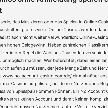
t
sserie, das Musizieren oder das Spielen in Online Casin
schalten, gibt es viele. Online-Casinos werden dabei
as ist auch nicht weiter verwunderlich: Online-Casin
nen hohen Geldgewinn. Neben zahlreichen Klassikern
tzer in der Regel die Wahl aus Tausenden verschieden
 unmöglich machen. Wer befürchtet, dabei einen la
rchlaufen zu müssen, der jede Menge Zeit und Nerve
te
www.no-account-casino.com/de/
einmal näher ans
nnter Casinos aufgelistet, bei denen Nutzer ohne Reg
nuss von Spielspaß kommen können. Ein
No Account 
its verrät keinen Account und damit keinen komplizi
ennoch müssen Nutzer nicht auf die Vorteile verzich