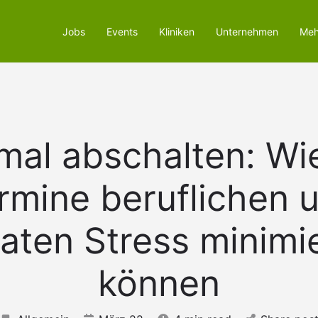
nazs.host241.checkdomain.de/htdocs/wordpress5/wp-content/t
Jobs
Events
Kliniken
Unternehmen
Meh
mal abschalten: Wi
rmine beruflichen 
vaten Stress minimi
können