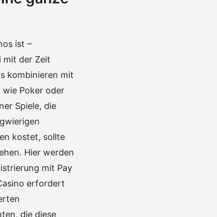
os ist –
 mit der Zeit
os kombinieren mit
 wie Poker oder
er Spiele, die
ngwierigen
n kostet, sollte
ehen. Hier werden
istrierung mit Pay
Casino
erfordert
erten
ten, die diese