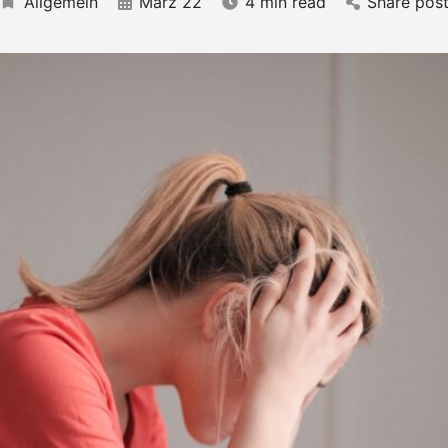
Allgemein
März 22
4 min read
Share pos