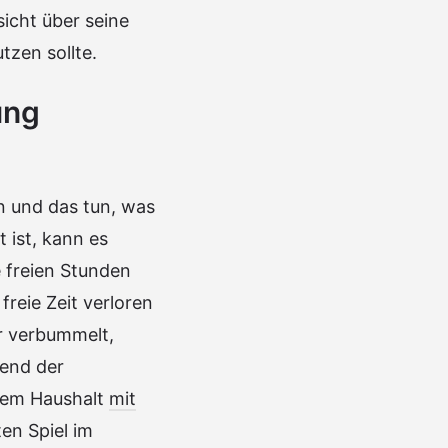
sicht über seine
tzen sollte.
ung
en und das tun, was
 ist, kann es
 freien Stunden
reie Zeit verloren
er verbummelt,
rend der
anem Haushalt
mit
en Spiel im