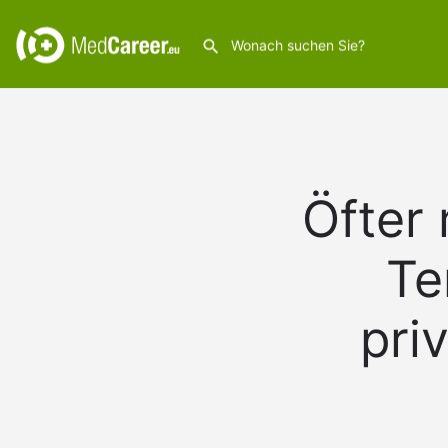
Warning
: Undefined array key "medium" in
/var/www/vhosts/mkgg
Öfter 
Te
pri