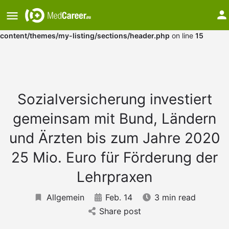
Warning
: Undefined array key "medium" in
/var/www/vhosts/mkggnazs.host241.checkdomain.de/htdocs/w
content/themes/my-listing/sections/header.php
on line
15
Sozialversicherung investiert
gemeinsam mit Bund, Ländern
und Ärzten bis zum Jahre 2020
25 Mio. Euro für Förderung der
Lehrpraxen
Allgemein
Feb. 14
3 min read
Share post