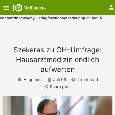
Warning
: Undefined array key "medium" in
/var/www/vhosts/mkggnazs.host241.checkdomain.de/htdocs/w
content/themes/my-listing/sections/header.php
on line
15
Szekeres zu ÖH-Umfrage:
Hausarztmedizin endlich
aufwerten
Allgemein
Juli 09
2 min read
Share post